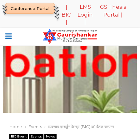
|
LMS
GS Thesis
Conference Portal
BIC
Login
Portal |
|
|
PRIMARY
MENU
Home
Events
व्यवसाय प्रबर्द्धन केन्द्र (BIC) को बैठक सम्पन्न
BIC Event
Events
News