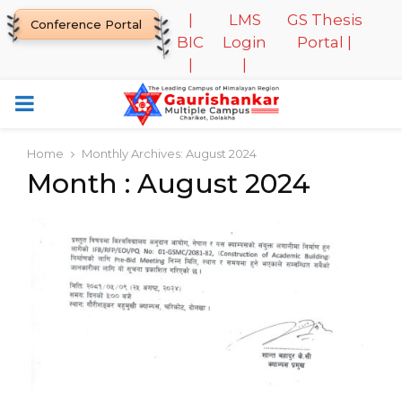
|
LMS
GS Thesis
Conference Portal
BIC
Login
Portal |
|
|
PRIMARY
MENU
Home
Monthly Archives: August 2024
Month : August 2024