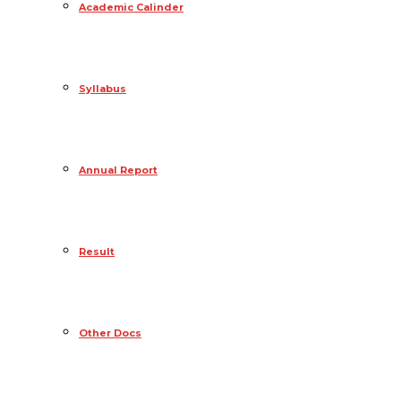
Academic Calinder
Syllabus
Annual Report
Result
Other Docs