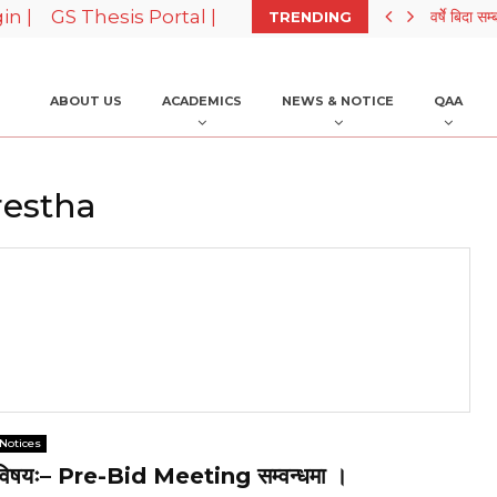
in |
GS Thesis Portal |
गौरीशङ्कर क्याम्पसमा गुरु पुर्णिमा…
वर्षेे बिदा स
TRENDING
ABOUT US
ACADEMICS
NEWS & NOTICE
QAA
restha
Notices
विषयः– Pre-Bid Meeting सम्वन्धमा ।