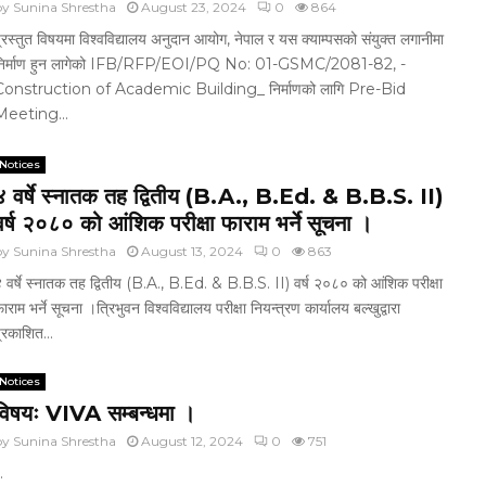
by
Sunina Shrestha
August 23, 2024
0
864
्रस्तुत विषयमा विश्वविद्यालय अनुदान आयोग, नेपाल र यस क्याम्पसको संयुक्त लगानीमा
निर्माण हुन लागेको IFB/RFP/EOI/PQ No: 01-GSMC/2081-82, -
Construction of Academic Building_ निर्माणको लागि Pre-Bid
Meeting...
Notices
४ वर्षे स्नातक तह द्वितीय (B.A., B.Ed. & B.B.S. II)
वर्ष २०८० को आंशिक परीक्षा फाराम भर्ने सूचना ।
by
Sunina Shrestha
August 13, 2024
0
863
 वर्षे स्नातक तह द्वितीय (B.A., B.Ed. & B.B.S. II) वर्ष २०८० को आंशिक परीक्षा
ाराम भर्ने सूचना ।त्रिभुवन विश्वविद्यालय परीक्षा नियन्त्रण कार्यालय बल्खुद्वारा
्रकाशित...
Notices
विषयः VIVA सम्बन्धमा ।
by
Sunina Shrestha
August 12, 2024
0
751
.