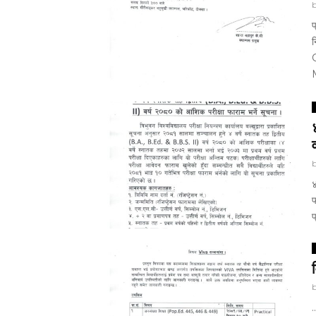
प
४
फ
प
..