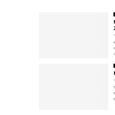
स
च
4
M
स
स